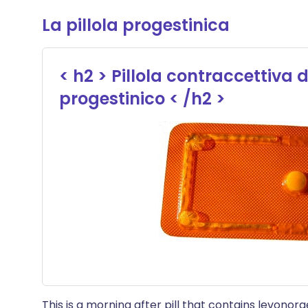
La pillola progestinica
< h2 > Pillola contraccettiva
progestinico < /h2 >
This is a morning after pill that contains levono