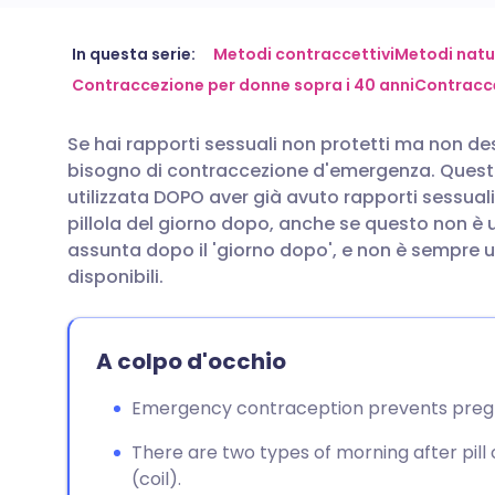
Condividi via email
🇬🇧 English
🇩🇪 De
In questa serie:
Metodi contraccettivi
Metodi natur
Contraccezione per donne sopra i 40 anni
Contracc
Condividi su Facebook
🇪🇸 Español
🇫🇷 Fra
Se hai rapporti sessuali non protetti ma non des
bisogno di contraccezione d'emergenza. Questo
Condividi su LinkedIn
🇮🇹 Italiano
🇵🇹 Po
utilizzata DOPO aver già avuto rapporti sessu
pillola del giorno dopo, anche se questo non 
Condividi su X
🇮🇳 हिन्दी
🇮🇱 רית
assunta dopo il 'giorno dopo', e non è sempre un
disponibili.
Condividi via WhatsApp
🇸🇦 عربي
🇸🇪 Sv
A colpo d'occhio
Copia link
Emergency contraception prevents pregn
There are two types of morning after pill
(coil).