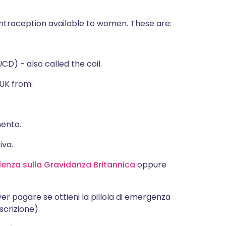
traception available to women. These are:
CD) - also called the coil.
 UK from:
mento.
iva.
lenza sulla Gravidanza Britannica
oppure
ver pagare se ottieni la pillola di emergenza
crizione).