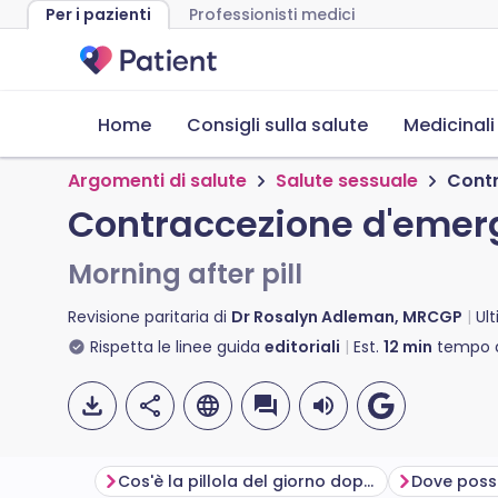
Per i pazienti
Professionisti medici
Home
Consigli sulla salute
Medicinali
Argomenti di salute
Salute sessuale
Cont
Contraccezione d'emer
Morning after pill
Revisione paritaria di
Dr Rosalyn Adleman, MRCGP
Ul
Rispetta le linee guida
editoriali
Est.
12
min
tempo d
Cos'è la pillola del giorno dopo?