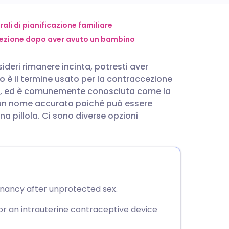
utsch
ali di pianificazione familiare
ezione dopo aver avuto un bambino
nçais
ideri rimanere incinta, potresti aver
 è il termine usato per la contraccezione
rtuguês
ali, ed è comunemente conosciuta come la
è un nome accurato poiché può essere
עב
a pillola. Ci sono diverse opzioni
enska
ancy after unprotected sex.
 or an intrauterine contraceptive device