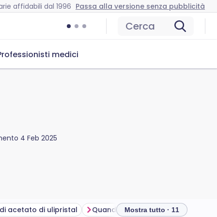
rie affidabili dal 1996
Passa alla versione senza pubblicità
Cerca
Professionisti medici
amento
4 Feb 2025
 di acetato di ulipristal
Quando potrebbe non funzionare la pillola del giorno dopo
Mostra tutto · 11