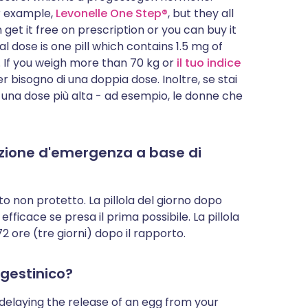
or example,
Levonelle One Step®
, but they all
get it free on prescription or you can buy it
 dose is one pill which contains 1.5 mg of
 If you weigh more than 70 kg or
il tuo indice
er bisogno di una doppia dose. Inoltre, se stai
 una dose più alta - ad esempio, le donne che
ione d'emergenza a base di
to non protetto. La pillola del giorno dopo
fficace se presa il prima possibile. La pillola
2 ore (tre giorni) dopo il rapporto.
ogestinico?
 delaying the release of an egg from your