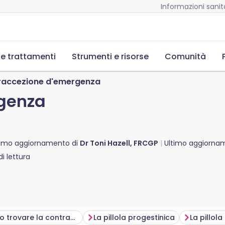
Informazioni sanita
 e trattamenti
Strumenti e risorse
Comunità
raccezione d'emergenza
genza
timo aggiornamento di
Dr Toni Hazell, FRCGP
Ultimo aggiorn
i lettura
Dove posso trovare la contraccezione d'emergenza?
La pillola progestinica
La pillola