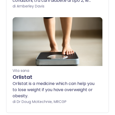
condizioni, tra cui il diabete di tipo 2, le
malattie cardiache, l'osteoartrite e il
di Amberley Davis
cancro. Ma come si può ridurre il proprio
BMI e perdere peso in modo sano?
Vita sana
Orlistat
Orlistat is a medicine which can help you
to lose weight if you have overweight or
obesity.
di Dr Doug McKechnie, MRCGP