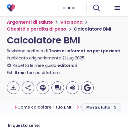
Argomenti di salute
Vita sana
Obesità e perdita di peso
Calcolatore BMI
Calcolatore BMI
Revisione paritaria di
Team di informatica per i pazienti
Pubblicato originariamente
21 Lug 2025
Rispetta le linee guida
editoriali
Est.
6
min
tempo di lettura
Come calcolare il tuo BMI
Mostra tutto · 5
Condividi via email
🇬🇧 English
🇩🇪 Deutsch
In questa serie: