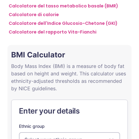
Calcolatore del tasso metabolico basale (BMR)
Calcolatore di calorie
Condividi su Facebook
🇪🇸 Español
🇫🇷 Français
Calcolatore dell'Indice Glucosio-Chetone (GKI)
Calcolatore del rapporto Vita-Fianchi
Condividi su LinkedIn
🇮🇹 Italiano
🇵🇹 Portugu
Condividi su X
🇮🇳 हिन्दी
🇮🇱 עברית
Condividi via WhatsApp
🇸🇦 عربي
🇸🇪 Svenska
Copia link