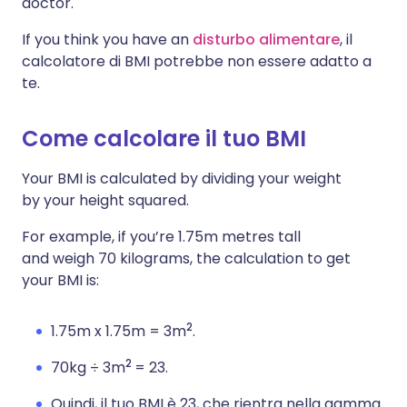
doctor.
If you think you have an
disturbo alimentare
, il
calcolatore di BMI potrebbe non essere adatto a
te.
Come calcolare il tuo BMI
Your BMI is calculated by dividing your weight
by your height squared.
For example, if you’re 1.75m metres tall
and weigh 70 kilograms, the calculation to get
your BMI is:
2
1.75m x 1.75m = 3m
.
2
70kg ÷ 3m
= 23.
Quindi, il tuo BMI è 23, che rientra nella gamma