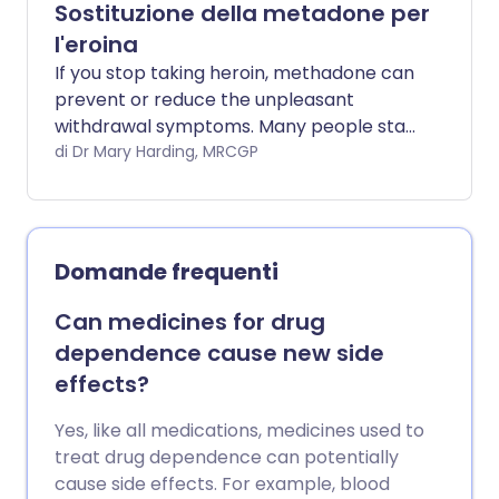
Sostituzione della metadone per
l'eroina
If you stop taking heroin, methadone can
prevent or reduce the unpleasant
withdrawal symptoms. Many people stay
on methadone long-term. However,
di Dr Mary Harding, MRCGP
some people gradually reduce the dose
and come off drugs altogether. You
should not take any street drugs or much
alcohol when you are taking methadone.
Domande frequenti
Can medicines for drug
dependence cause new side
effects?
Yes, like all medications, medicines used to
treat drug dependence can potentially
cause side effects. For example, blood