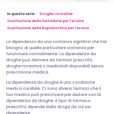
Condividi via email
🇬🇧 English
🇩🇪 Deutsch
In questa serie:
Droghe ricreative
Sostituzione della metadone per l'eroina
Sostituzione della buprenorfina per l'eroina
Condividi su Facebook
🇪🇸 Español
🇫🇷 Français
La dipendenza da una sostanza significa che hai
Condividi su LinkedIn
🇮🇹 Italiano
🇵🇹 Portugu
bisogno di quella particolare sostanza per
funzionare normalmente. La dipendenza da
Condividi su X
🇮🇳 हिन्दी
🇮🇱 עברית
droghe può derivare da farmaci prescritti,
droghe ricreative o medicinali disponibili senza
prescrizione medica.
Condividi via WhatsApp
🇸🇦 عربي
🇸🇪 Svenska
La dipendenza da droghe è una condizione
medica curabile. Ci sono diversi farmaci che il
Copia link
tuo medico può prescrivere per aiutare con la
dipendenza da droghe. Il tipo di farmaco
prescritto dipende dalla droga da cui sei
dipendente.