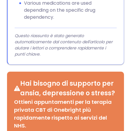
Various medications are used
depending on the specific drug
dependency.
Questo riassunto è stato generato
automaticamente dal contenuto dell'articolo per
aiutare i lettori a comprendere rapidamente i
punti chiave.
Hai bisogno di supporto per
ansia, depressione o stress?
Ottieni appuntamenti per la terapia
privata CBT di Onebright più
rapidamente rispetto ai servizi del
NHS.