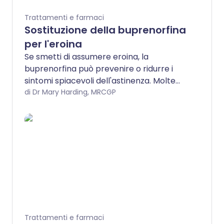
Trattamenti e farmaci
Sostituzione della buprenorfina
per l'eroina
Se smetti di assumere eroina, la
buprenorfina può prevenire o ridurre i
sintomi spiacevoli dell'astinenza. Molte
persone rimangono a lungo termine sulla
di Dr Mary Harding, MRCGP
buprenorfina, ma alcune riducono
gradualmente la dose e smettono del
tutto con le droghe. Non dovresti
assumere droghe di strada o molto alcol
quando stai prendendo buprenorfina.
Trattamenti e farmaci