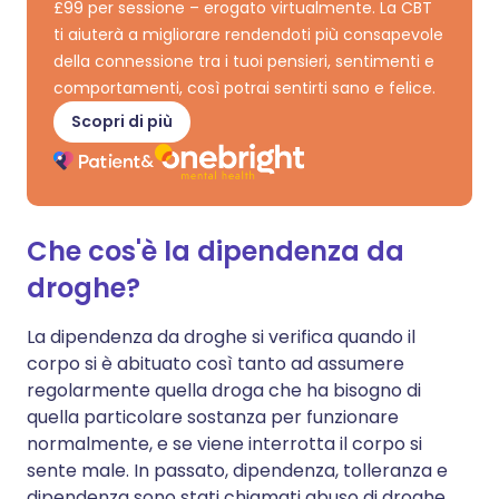
£99 per sessione – erogato virtualmente. La CBT
ti aiuterà a migliorare rendendoti più consapevole
della connessione tra i tuoi pensieri, sentimenti e
comportamenti, così potrai sentirti sano e felice.
Scopri di più
Che cos'è la dipendenza da
droghe?
La dipendenza da droghe si verifica quando il
corpo si è abituato così tanto ad assumere
regolarmente quella droga che ha bisogno di
quella particolare sostanza per funzionare
normalmente, e se viene interrotta il corpo si
sente male. In passato, dipendenza, tolleranza e
dipendenza sono stati chiamati abuso di droghe,