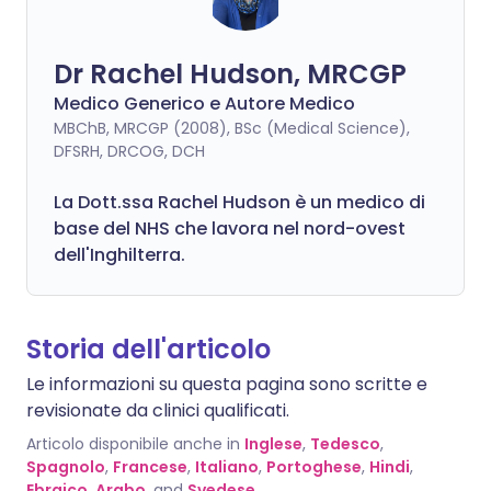
Dr Rachel Hudson, MRCGP
Medico Generico e Autore Medico
MBChB, MRCGP (2008), BSc (Medical Science),
DFSRH, DRCOG, DCH
La Dott.ssa Rachel Hudson è un medico di
base del NHS che lavora nel nord-ovest
dell'Inghilterra.
Storia dell'articolo
Le informazioni su questa pagina sono scritte e
revisionate da clinici qualificati.
Articolo disponibile anche in
Inglese
,
Tedesco
,
Spagnolo
,
Francese
,
Italiano
,
Portoghese
,
Hindi
,
Ebraico
,
Arabo
, and
Svedese
.