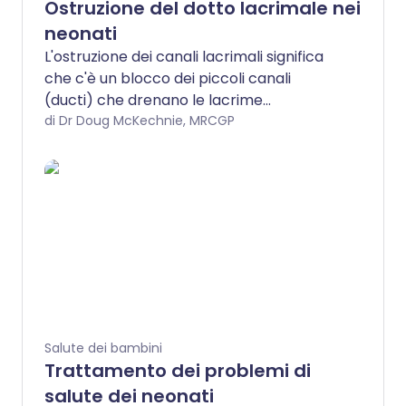
Ostruzione del dotto lacrimale nei
neonati
L'ostruzione dei canali lacrimali significa
che c'è un blocco dei piccoli canali
(ducti) che drenano le lacrime
dall'angolo interno dell'occhio verso il
di Dr Doug McKechnie, MRCGP
lato del naso. Molti neonati nascono con
canali lacrimali ostruiti. Di solito si aprono
senza alcun trattamento entro il primo
anno di vita.
Salute dei bambini
Trattamento dei problemi di
salute dei neonati