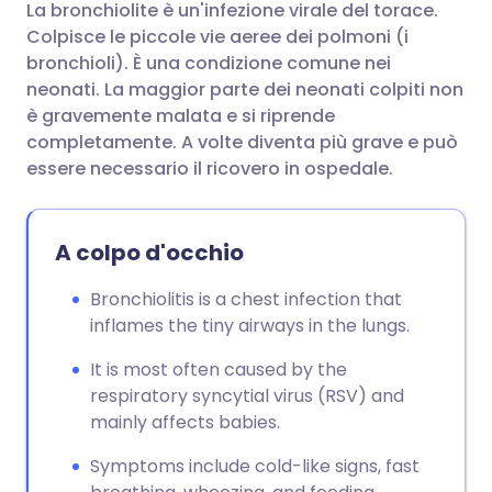
La bronchiolite è un'infezione virale del torace.
Condividi via email
🇬🇧 English
🇩🇪 Deutsch
Colpisce le piccole vie aeree dei polmoni (i
bronchioli). È una condizione comune nei
Condividi su Facebook
🇪🇸 Español
🇫🇷 Français
neonati. La maggior parte dei neonati colpiti non
è gravemente malata e si riprende
completamente. A volte diventa più grave e può
Condividi su LinkedIn
🇮🇹 Italiano
🇵🇹 Portugu
essere necessario il ricovero in ospedale.
Condividi su X
🇮🇳 हिन्दी
🇮🇱 עברית
A colpo d'occhio
Condividi via WhatsApp
🇸🇦 عربي
🇸🇪 Svenska
Bronchiolitis is a chest infection that
inflames the tiny airways in the lungs.
Copia link
It is most often caused by the
respiratory syncytial virus (RSV) and
mainly affects babies.
Symptoms include cold-like signs, fast