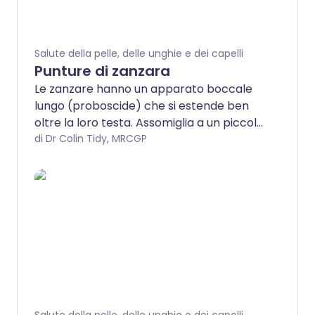
Salute della pelle, delle unghie e dei capelli
Punture di zanzara
Le zanzare hanno un apparato boccale
lungo (proboscide) che si estende ben
oltre la loro testa. Assomiglia a un piccolo
ago. Quando una zanzara ti morde, può
di Dr Colin Tidy, MRCGP
usare questo apparato boccale per
perforare la tua pelle, succhiare il sangue
e secernere saliva nel tuo flusso
sanguigno.