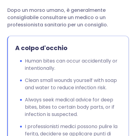
Dopo un morso umano, è generalmente
Condividi via email
🇬🇧 English
🇩🇪 Deutsch
consigliabile consultare un medico o un
professionista sanitario per un consiglio.
Condividi su Facebook
🇪🇸 Español
🇫🇷 Français
A colpo d'occhio
Condividi su LinkedIn
🇮🇹 Italiano
🇵🇹 Portugu
Human bites can occur accidentally or
Condividi su X
🇮🇳 हिन्दी
🇮🇱 עברית
intentionally.
Clean small wounds yourself with soap
Condividi via WhatsApp
🇸🇦 عربي
🇸🇪 Svenska
and water to reduce infection risk.
Always seek medical advice for deep
Copia link
bites, bites to certain body parts, or if
infection is suspected.
I professionisti medici possono pulire la
ferita, decidere se applicare punti di