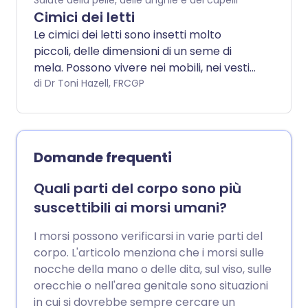
Salute della pelle, delle unghie e dei capelli
Cimici dei letti
Le cimici dei letti sono insetti molto
piccoli, delle dimensioni di un seme di
mela. Possono vivere nei mobili, nei vestiti
e nella biancheria da letto. Tendono a
di Dr Toni Hazell, FRCGP
mordere di notte. Il problema delle cimici
dei letti sta diventando più comune.
Sebbene i morsi delle cimici non causino
malattie, possono essere fastidiosi.
Domande frequenti
Quali parti del corpo sono più
suscettibili ai morsi umani?
I morsi possono verificarsi in varie parti del
corpo. L'articolo menziona che i morsi sulle
nocche della mano o delle dita, sul viso, sulle
orecchie o nell'area genitale sono situazioni
in cui si dovrebbe sempre cercare un