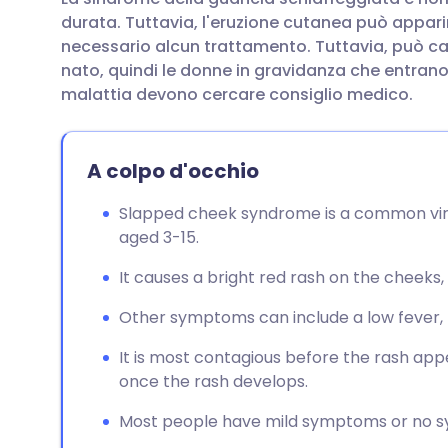
Condividi via email
🇬🇧 English
🇩🇪 De
durata. Tuttavia, l'eruzione cutanea può appari
necessario alcun trattamento. Tuttavia, può 
Condividi su Facebook
🇪🇸 Español
🇫🇷 Fra
nato, quindi le donne in gravidanza che entran
malattia devono cercare consiglio medico.
Condividi su LinkedIn
🇮🇹 Italiano
🇵🇹 Po
A colpo d'occhio
Condividi su X
🇮🇳 हिन्दी
🇮🇱 רית
Slapped cheek syndrome is a common viral
aged 3-15.
Condividi via WhatsApp
🇸🇦 عربي
🇸🇪 Sv
It causes a bright red rash on the cheeks
Copia link
Other symptoms can include a low fever,
It is most contagious before the rash appe
once the rash develops.
Most people have mild symptoms or no s