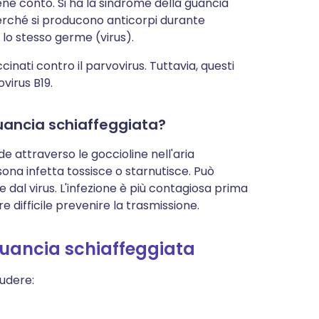
ene conto. Si ha la sindrome della guancia
perché si producono anticorpi durante
 lo stesso germe (virus).
cinati contro il parvovirus. Tuttavia, questi
virus B19.
uancia schiaffeggiata?
e attraverso le goccioline nell'aria
ona infetta tossisce o starnutisce. Può
dal virus. L'infezione è più contagiosa prima
 difficile prevenire la trasmissione.
guancia schiaffeggiata
ludere: