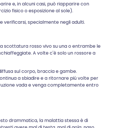
re e, in alcuni casi, può riapparire con
izio fisico o esposizione al sole).
e verificarsi, specialmente negli adulti.
 scottatura rosso vivo su una o entrambe le
hiaffeggiate. A volte c'è solo un rossore a
diffusa sul corpo, braccia e gambe.
ontinua a sbiadire e a ritornare più volte per
'eruzione vada e venga completamente entro
sto drammatica, la malattia stessa è di
Potresti avere mal di testa, mal di gola, naso