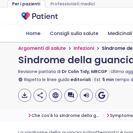
Per i pazienti
Professionisti medici
Home
Consigli sulla salute
Medicinali
Argomenti di salute
Infezioni
Sindrome del
Sindrome della guancia
Revisione paritaria di
Dr Colin Tidy, MRCGP
Ultimo ag
Rispetta le linee guida
editoriali
Est.
5
min
tempo di
Che cos'è la sindrome della guancia schiaffeggiata?
La sindrome della guancia schiaffeggiata è nor