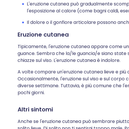
L'eruzione cutanea può gradualmente scompari
l'esposizione al calore (come bagni caldi, eserc
Il dolore o il gonfiore articolare possono anch
Eruzione cutanea
Tipicamente, l'eruzione cutanea appare come una
guance. Sembra che la/le guancia/e siano state sc
chiazze sul viso. L'eruzione cutanea è indolore.
A volte compare un'eruzione cutanea lieve e più 
Occasionalmente, l'eruzione sul viso e sul corpo c
diverse settimane. Tuttavia, è più comune che l
pochi giorni.
Altri sintomi
Anche se l'eruzione cutanea può sembrare piutto
solito lieve. Di solito non ti sentirai troppo male. 