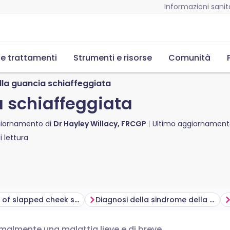
Informazioni sanita
 e trattamenti
Strumenti e risorse
Comunità
la guancia schiaffeggiata
 schiaffeggiata
giornamento di
Dr Hayley Willacy, FRCGP
Ultimo aggiornamen
 lettura
Symptoms of slapped cheek syndrome
Diagnosi della sindrome della guancia schiaffeggiata
malmente una malattia lieve e di breve