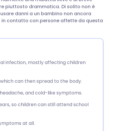
utsch
re piuttosto drammatica. Di solito non è
causare danni a un bambino non ancora
nçais
o in contatto con persone affette da questa
rtuguês
עב
 infection, mostly affecting children
enska
, which can then spread to the body.
 headache, and cold-like symptoms.
ars, so children can still attend school
ymptoms at all.