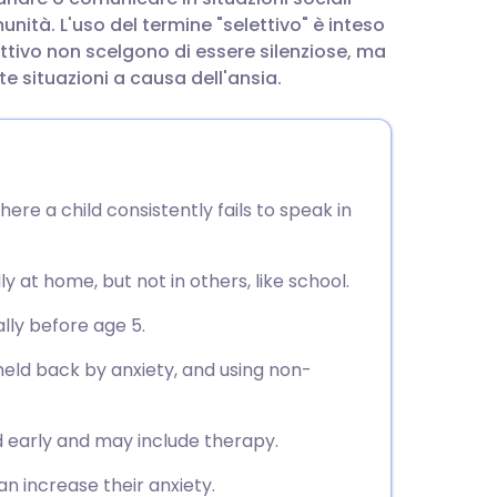
utsch
nità. L'uso del termine "selettivo" è inteso
ttivo non scelgono di essere silenziose, ma
nçais
e situazioni a causa dell'ansia.
rtuguês
עב
ere a child consistently fails to speak in
enska
y at home, but not in others, like school.
ally before age 5.
held back by anxiety, and using non-
 early and may include therapy.
an increase their anxiety.