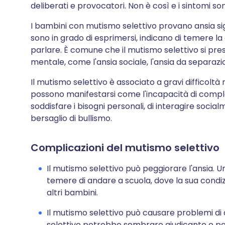
deliberati e provocatori. Non è così e i sintomi so
I bambini con mutismo selettivo provano ansia signi
sono in grado di esprimersi, indicano di temere la 
parlare. È comune che il mutismo selettivo si pres
mentale, come l'ansia sociale, l'ansia da separazio
Il mutismo selettivo è associato a gravi difficolt
possono manifestarsi come l'incapacità di completa
soddisfare i bisogni personali, di interagire socia
bersaglio di bullismo.
Complicazioni del mutismo selettivo
Il mutismo selettivo può peggiorare l'ansia
temere di andare a scuola, dove la sua condiz
altri bambini.
Il mutismo selettivo può causare problemi d
selettivo potrebbe sembrare giudicante o pas