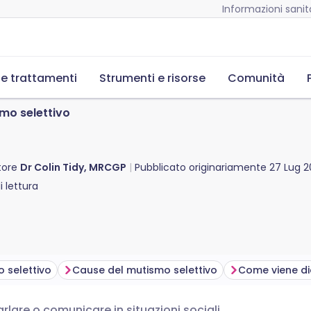
Informazioni sanita
 e trattamenti
Strumenti e risorse
Comunità
mo selettivo
tore
Dr Colin Tidy, MRCGP
Pubblicato originariamente
27 Lug 2
 lettura
o selettivo
Cause del mutismo selettivo
rlare o comunicare in situazioni sociali