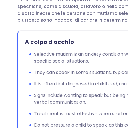
Condividi via email
🇬🇧 English
🇩🇪 De
specifiche, come a scuola, al lavoro o nella comu
a sottolineare che le persone con mutismo sele
Condividi su Facebook
🇪🇸 Español
🇫🇷 Fra
piuttosto sono incapaci di parlare in determinat
Condividi su LinkedIn
🇮🇹 Italiano
🇵🇹 Po
A colpo d'occhio
Condividi su X
🇮🇳 हिन्दी
🇮🇱 רית
Selective mutism is an anxiety condition wh
specific social situations.
Condividi via WhatsApp
🇸🇦 عربي
🇸🇪 Sv
They can speak in some situations, typicall
It is often first diagnosed in childhood, usu
Copia link
Signs include wanting to speak but being 
verbal communication.
Treatment is most effective when started
Do not pressure a child to speak, as this c