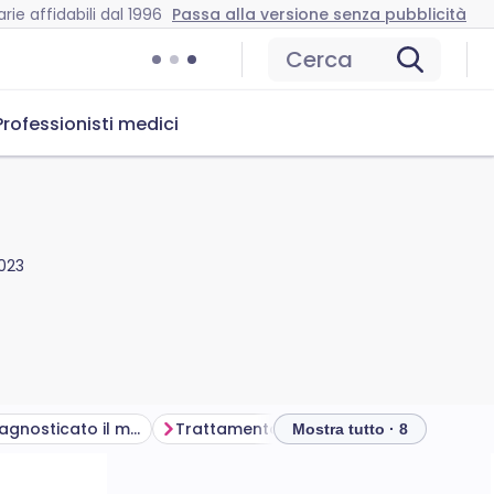
rie affidabili dal 1996
Passa alla versione senza pubblicità
Cerca
Professionisti medici
023
Come viene diagnosticato il mutismo selettivo?
Trattamento per il mutismo selettivo
Mostra tutto · 8