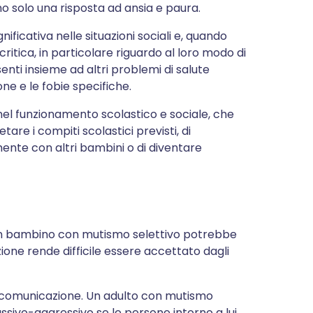
no solo una risposta ad ansia e paura.
ficativa nelle situazioni sociali e, quando
critica, in particolare riguardo al loro modo di
enti insieme ad altri problemi di salute
ne e le fobie specifiche.
à nel funzionamento scolastico e sociale, che
re i compiti scolastici previsti, di
lmente con altri bambini o di diventare
. Un bambino con mutismo selettivo potrebbe
ione rende difficile essere accettato dagli
i comunicazione. Un adulto con mutismo
sivo-aggressivo se le persone intorno a lui