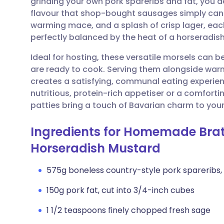
grinding your own pork spareribs and fat, you a
Condividi via email
🇬🇧 English
🇩🇪 De
flavour that shop-bought sausages simply can
warming mace, and a splash of crisp lager, eac
Condividi su Facebook
🇪🇸 Español
🇫🇷 Fra
perfectly balanced by the heat of a horseradis
Ideal for hosting, these versatile morsels can b
Condividi su LinkedIn
🇮🇹 Italiano
🇵🇹 Po
are ready to cook. Serving them alongside warm 
creates a satisfying, communal eating experien
Condividi su X
🇮🇳 हिन्दी
🇮🇱 רית
nutritious, protein-rich appetiser or a comfor
patties bring a touch of Bavarian charm to your
Condividi via WhatsApp
🇸🇦 عربي
🇸🇪 Sv
Ingredients for Homemade Brat
Horseradish Mustard
Copia link
575g boneless country-style pork spareribs,
150g pork fat, cut into 3/4-inch cubes
1 1/2 teaspoons finely chopped fresh sage