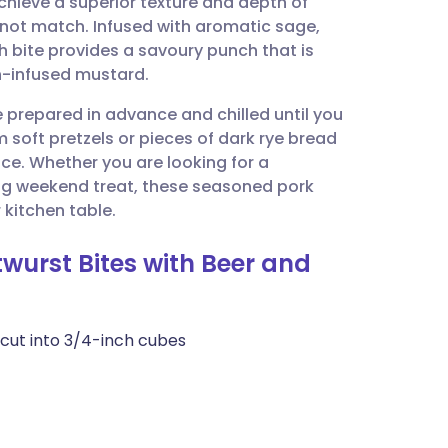
chieve a superior texture and depth of
utsch
not match. Infused with aromatic sage,
h bite provides a savoury punch that is
nçais
h-infused mustard.
e prepared in advance and chilled until you
rtuguês
soft pretzels or pieces of dark rye bread
ce. Whether you are looking for a
עב
ting weekend treat, these seasoned pork
 kitchen table.
enska
wurst Bites with Beer and
 cut into 3/4-inch cubes