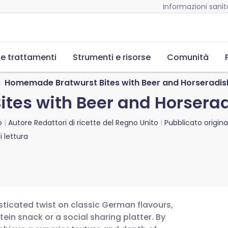
Informazioni sanita
 e trattamenti
Strumenti e risorse
Comunità
Homemade Bratwurst Bites with Beer and Horseradis
tes with Beer and Horsera
o
Autore
Redattori di ricette del Regno Unito
Pubblicato origin
 lettura
ticated twist on classic German flavours,
ein snack or a social sharing platter. By