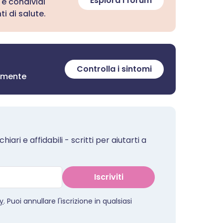
Esplora i forum
 e condividi
i di salute.
Controlla i sintomi
tamente
iari e affidabili - scritti per aiutarti a
Iscriviti
cy
. Puoi annullare l'iscrizione in qualsiasi