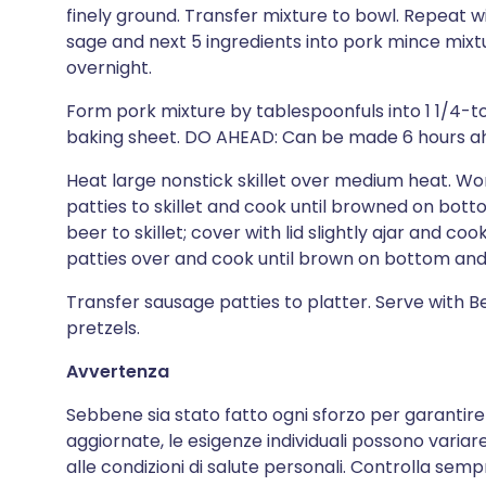
finely ground. Transfer mixture to bowl. Repeat w
sage and next 5 ingredients into pork mince mixtur
overnight.
Form pork mixture by tablespoonfuls into 1 1/4-to
baking sheet. DO AHEAD: Can be made 6 hours ahe
Heat large nonstick skillet over medium heat. Wo
patties to skillet and cook until browned on bot
beer to skillet; cover with lid slightly ajar and co
patties over and cook until brown on bottom and
Transfer sausage patties to platter. Serve with 
pretzels.
Avvertenza
Sebbene sia stato fatto ogni sforzo per garantire
aggiornate, le esigenze individuali possono variare 
alle condizioni di salute personali. Controlla semp