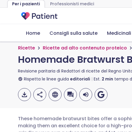
Per i pazienti
Professionisti medici
Home
Consigli sulla salute
Medicinali
Ricette
Ricette ad alto contenuto proteico
Homemade Bratwurst Bi
Revisione paritaria di
Redattori di ricette del Regno Unit
Rispetta le linee guida
editoriali
Est.
2
min
tempo di
These homemade bratwurst bites offer a sophis
making them an excellent choice for a high-prot