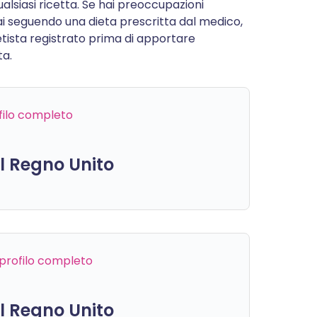
alsiasi ricetta. Se hai preoccupazioni
stai seguendo una dieta prescritta dal medico,
etista registrato prima di apportare
ta.
ofilo completo
el Regno Unito
l profilo completo
el Regno Unito