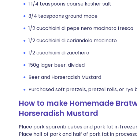
1 1/4 teaspoons coarse kosher salt
3/4 teaspoons ground mace
1/2 cucchiaini di pepe nero macinato fresco
1/2 cucchiaini di coriandolo macinato
1/2 cucchiaini di zucchero
150g lager beer, divided
Beer and Horseradish Mustard
Purchased soft pretzels, pretzel rolls, or rye
How to make Homemade Bratwur
Horseradish Mustard
Place pork sparerib cubes and pork fat in freezer 
Place half of pork and half of pork fat in processo