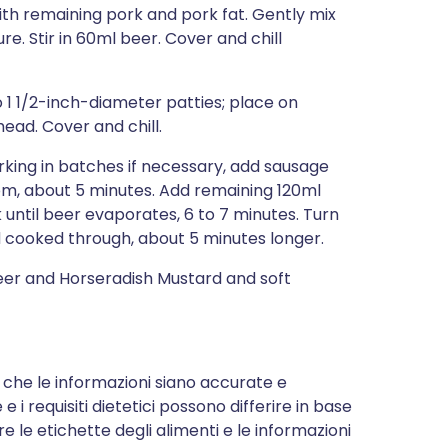
ith remaining pork and pork fat. Gently mix
e. Stir in 60ml beer. Cover and chill
 1 1/2-inch-diameter patties; place on
ad. Cover and chill.
rking in batches if necessary, add sausage
tom, about 5 minutes. Add remaining 120ml
ok until beer evaporates, 6 to 7 minutes. Turn
 cooked through, about 5 minutes longer.
Beer and Horseradish Mustard and soft
 che le informazioni siano accurate e
e i requisiti dietetici possono differire in base
re le etichette degli alimenti e le informazioni