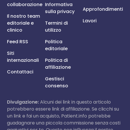
collaborazione
Informativa
Approfondimenti
sulla privacy
Il nostro team
Lavori
editoriale e
Termini di
clinico
utilizzo
Feed RSS
Politica
editoriale
Siti
internazionali
Politica di
affiliazione
Contattaci
Gestisci
consenso
Divulgazione:
Alcuni dei link in questo articolo
potrebbero essere link di affiliazione. Se clicchi su
un link e fai un acquisto, Patient.info potrebbe
guadagnare una piccola commissione senza costi
aggiuntivi per te. Questo non influenza il nostro