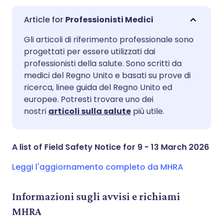
Professionisti Medici
Condividi via email
🇬🇧 English
🇩🇪 Deutsch
Gli articoli di riferimento professionale sono
progettati per essere utilizzati dai
professionisti della salute. Sono scritti da
Condividi su Facebook
🇪🇸 Español
🇫🇷 Français
medici del Regno Unito e basati su prove di
ricerca, linee guida del Regno Unito ed
Condividi su LinkedIn
🇮🇹 Italiano
🇵🇹 Portugu
europee. Potresti trovare uno dei
nostri
articoli sulla salute
più utile.
Condividi su X
🇮🇳 हिन्दी
🇮🇱 עברית
A list of Field Safety Notice for 9 - 13 March 2026
Condividi via WhatsApp
🇸🇦 عربي
🇸🇪 Svenska
Leggi l'aggiornamento completo da MHRA
Copia link
Informazioni sugli avvisi e richiami
MHRA