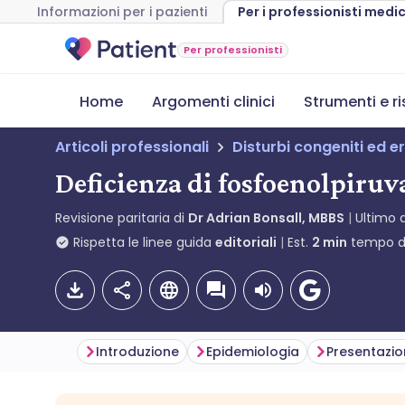
Informazioni per i pazienti
Per i professionisti medic
Per professionisti
Home
Argomenti clinici
Strumenti e r
Articoli professionali
Disturbi congeniti ed er
Deficienza di fosfoenolpiruv
Revisione paritaria di
Dr Adrian Bonsall, MBBS
Ultimo 
Rispetta le linee guida
editoriali
Est.
2
min
tempo di
Introduzione
Epidemiologia
Presentazi