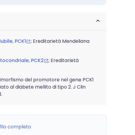
ubile, PCK1
; Ereditarietà Mendeliana
itocondriale, PCK2
; Ereditarietà
olimorfismo del promotore nel gene PCK1
o al diabete mellito di tipo 2. J Clin
.
ofilo completo