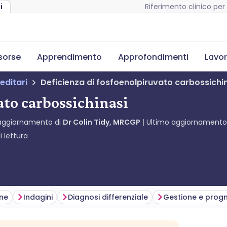
Riferimento clinico per 
i
isorse
Apprendimento
Approfondimenti
Lavor
editari
Deficienza di fosfoenolpiruvato carbossichi
ato carbossichinasi
aggiornamento di
Dr Colin Tidy, MRCGP
Ultimo aggiornament
 lettura
one
Indagini
Diagnosi differenziale
Gestione e progn