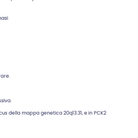
asi:
are.
siva.
ocus della mappa genetica 20q13.31, e in PCK2