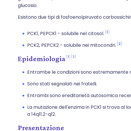
glucosio.
Esistono due tipi di fosfoenolpiruvato carbossichin
1
PCK1, PEPCK1 - solubile nel citosol.
2
PCK2, PEPCK2 - solubile nei mitocondri.
1
2
Epidemiologia
Entrambe le condizioni sono estremamente r
Sono stati segnalati nei fratelli.
Entrambi sono ereditarietà autosomica reces
La mutazione dell'enzima in PCK1 si trova al l
a 14q11.2-q12.
Presentazione