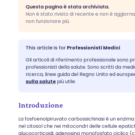
Condividi via email
🇬🇧 English
🇩🇪 De
Questa pagina è stata archiviata.
Non è stato rivisto di recente e non è aggiornat
Condividi su Facebook
🇪🇸 Español
🇫🇷 Fra
non funzionare più.
Condividi su LinkedIn
🇮🇹 Italiano
🇵🇹 Po
Professionisti Medici
Condividi su X
🇮🇳 हिन्दी
🇮🇱 רית
Gli articoli di riferimento professionale sono pr
professionisti della salute. Sono scritti da med
Condividi via WhatsApp
🇸🇦 عربي
🇸🇪 Sv
ricerca, linee guida del Regno Unito ed europee
sulla salute
più utile.
Copia link
Introduzione
La fosfoenolpiruvato carbossichinasi è un enzima 
nel citosol che nei mitocondri delle cellule epatic
glucocorticoidi, adenosina monofosfato ciclico 