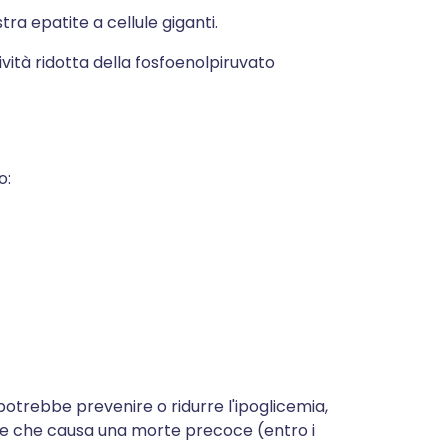
ra epatite a cellule giganti.
ività ridotta della fosfoenolpiruvato
o:
otrebbe prevenire o ridurre l'ipoglicemia,
ile che causa una morte precoce (entro i