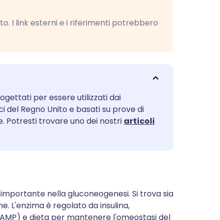
utsch
o. I link esterni e i riferimenti potrebbero
nçais
rtuguês
עב
ogettati per essere utilizzati dai
ici del Regno Unito e basati su prove di
enska
. Potresti trovare uno dei nostri
articoli
importante nella gluconeogenesi. Si trova sia
he. L'enzima è regolato da insulina,
(cAMP) e dieta per mantenere l'omeostasi del