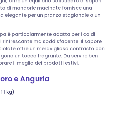
, offre un equilibrio sofisticato di sapori
utsch
unta di mandorle macinate fornisce una
ta elegante per un pranzo stagionale o un
nçais
a è particolarmente adatta per i caldi
rtuguês
i rinfrescante ma soddisfacente. Il sapore
cciolate offre un meraviglioso contrasto con
עב
ngono un tocco fragrante. Da servire ben
are il meglio dei prodotti estivi.
enska
oro e Anguria
1,1 kg)