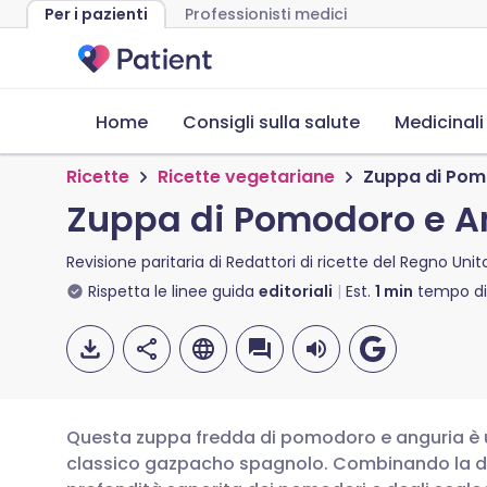
Per i pazienti
Professionisti medici
Home
Consigli sulla salute
Medicinali
Ricette
Ricette vegetariane
Zuppa di Pom
Zuppa di Pomodoro e A
Revisione paritaria di
Redattori di ricette del Regno Unit
Rispetta le linee guida
editoriali
Est.
1
min
tempo di 
Questa zuppa fredda di pomodoro e anguria è 
classico gazpacho spagnolo. Combinando la dol