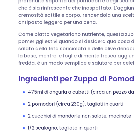
profondità saporita dei pomodori e degli scalogni
Condividi via email
🇬🇧 English
🇩🇪 De
che è sia rinfrescante che inaspettato. L'aggi
cremosità sottile e corpo, rendendola una scel
Condividi su Facebook
🇪🇸 Español
🇫🇷 Fra
antipasto leggero per una cena.
Come piatto vegetariano nutriente, questa zupp
Condividi su LinkedIn
🇮🇹 Italiano
🇵🇹 Po
pomeriggi estivi quando si desidera qualcosa d
salato della feta sbriciolata e delle olive deno
Condividi su X
🇮🇳 हिन्दी
🇮🇱 רית
la base, mentre le foglie di menta fresca aggiu
fredda, è un modo semplice e salutare per celebr
Condividi via WhatsApp
🇸🇦 عربي
🇸🇪 Sv
Ingredienti per Zuppa di Pomod
Copia link
475ml di anguria a cubetti (circa un pezzo da 
2 pomodori (circa 230g), tagliati in quarti
2 cucchiai di mandorle non salate, macinate
1/2 scalogno, tagliato in quarti