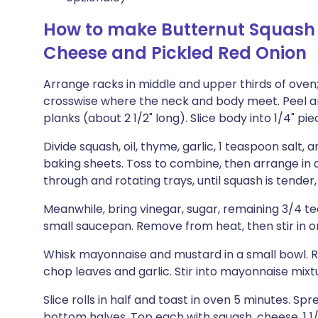
How to make Butternut Squash
Cheese and Pickled Red Onion
Arrange racks in middle and upper thirds of oven;
crosswise where the neck and body meet. Peel and
planks (about 2 1/2" long). Slice body into 1/4" pie
Divide squash, oil, thyme, garlic, 1 teaspoon sal
baking sheets. Toss to combine, then arrange in a
through and rotating trays, until squash is tender
Meanwhile, bring vinegar, sugar, remaining 3/4 tea
small saucepan. Remove from heat, then stir in on
Whisk mayonnaise and mustard in a small bowl. 
chop leaves and garlic. Stir into mayonnaise mixt
Slice rolls in half and toast in oven 5 minutes. 
bottom halves. Top each with squash, cheese, 1 1