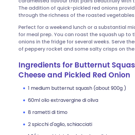
caramelised flavour that pairs beautifully with
Condividi via email
🇬🇧 English
🇩🇪 De
The addition of quick-pickled red onions provid
through the richness of the roasted vegetabl
Condividi su Facebook
🇪🇸 Español
🇫🇷 Fra
Perfect for a weekend lunch or a substantial mi
for meal prep. You can roast the squash up to 
Condividi su LinkedIn
🇮🇹 Italiano
🇵🇹 Po
onions in the fridge for several weeks. Serve t
of peppery rocket and some salty crisps on the s
Condividi su X
🇮🇳 हिन्दी
🇮🇱 רית
Ingredients for Butternut Squ
Condividi via WhatsApp
🇸🇦 عربي
🇸🇪 Sv
Cheese and Pickled Red Onion
1 medium butternut squash (about 900g )
Copia link
60ml olio extravergine di oliva
8 rametti di timo
2 spicchi d'aglio, schiacciati