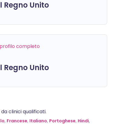
el Regno Unito
l profilo completo
el Regno Unito
 clinici qualificati.
lo
,
Francese
,
Italiano
,
Portoghese
,
Hindi
,