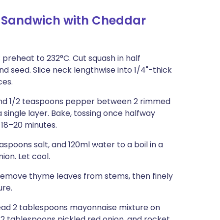
 Sandwich with Cheddar
 preheat to 232°C. Cut squash in half
 seed. Slice neck lengthwise into 1/4"-thick
ces.
t, and 1/2 teaspoons pepper between 2 rimmed
 single layer. Bake, tossing once halfway
, 18–20 minutes.
spoons salt, and 120ml water to a boil in a
ion. Let cool.
Remove thyme leaves from stems, then finely
ure.
Spread 2 tablespoons mayonnaise mixture on
/2 tablespoons pickled red onion, and rocket.