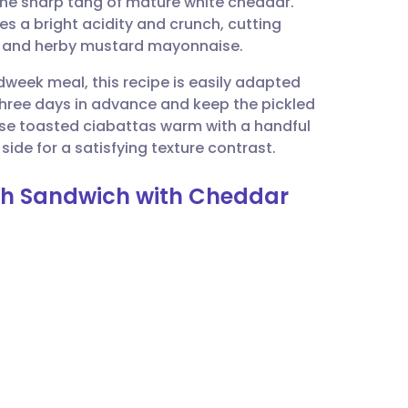
 the sharp tang of mature white cheddar.
utsch
es a bright acidity and crunch, cutting
es and herby mustard mayonnaise.
nçais
dweek meal, this recipe is easily adapted
three days in advance and keep the pickled
rtuguês
hese toasted ciabattas warm with a handful
ide for a satisfying texture contrast.
עב
ash Sandwich with Cheddar
enska