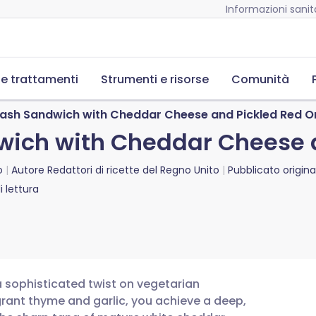
Informazioni sanita
 e trattamenti
Strumenti e risorse
Comunità
uash Sandwich with Cheddar Cheese and Pickled Red O
wich with Cheddar Cheese 
o
Autore
Redattori di ricette del Regno Unito
Pubblicato origin
 lettura
a sophisticated twist on vegetarian
grant thyme and garlic, you achieve a deep,