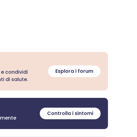
Esplora i forum
 e condividi
i di salute.
Controlla i sintomi
tamente