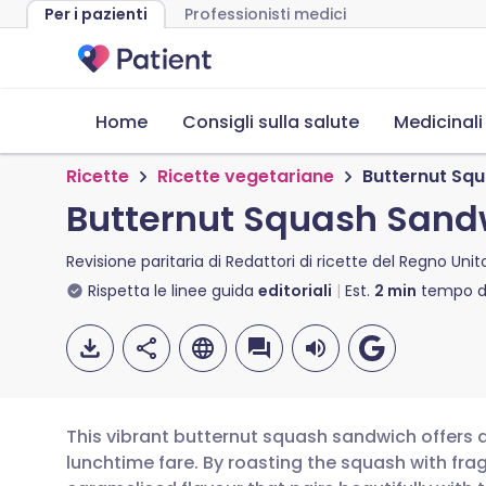
Per i pazienti
Professionisti medici
Home
Consigli sulla salute
Medicinali
Ricette
Ricette vegetariane
Butternut Sq
Butternut Squash Sand
Revisione paritaria di
Redattori di ricette del Regno Unit
Rispetta le linee guida
editoriali
Est.
2
min
tempo di
This vibrant butternut squash sandwich offers 
lunchtime fare. By roasting the squash with fra