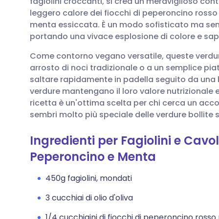
fagiolini croccanti, si crea un meraviglioso con
Condividi via email
🇬🇧 English
🇩🇪 De
leggero calore dei fiocchi di peperoncino rosso
menta essiccata. È un modo sofisticato ma semp
Condividi su Facebook
🇪🇸 Español
🇫🇷 Fra
portando una vivace esplosione di colore e sapo
Come contorno vegano versatile, queste verdu
Condividi su LinkedIn
🇮🇹 Italiano
🇵🇹 Po
arrosto di noci tradizionale o a un semplice piatt
saltare rapidamente in padella seguito da una 
Condividi su X
🇮🇳 हिन्दी
🇮🇱 רית
verdure mantengano il loro valore nutrizionale
ricetta è un'ottima scelta per chi cerca un a
sembri molto più speciale delle verdure bollite 
Condividi via WhatsApp
🇸🇦 عربي
🇸🇪 Sv
Ingredienti per Fagiolini e Cavol
Copia link
Peperoncino e Menta
450g fagiolini, mondati
3 cucchiai di olio d'oliva
1/4 cucchiaini di fiocchi di peperoncino rosso