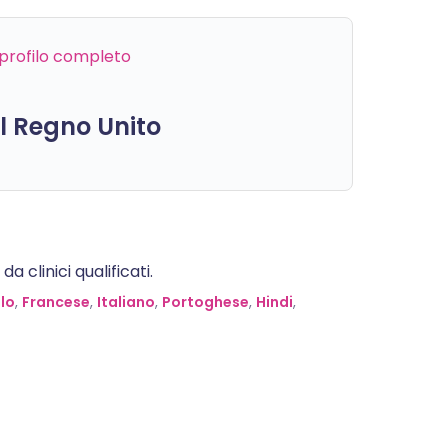
l profilo completo
el Regno Unito
 clinici qualificati.
lo
,
Francese
,
Italiano
,
Portoghese
,
Hindi
,