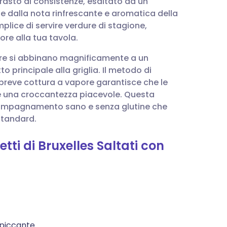
trasto di consistenze, esaltato da un
utsch
 e dalla nota rinfrescante e aromatica della
lice di servire verdure di stagione,
nçais
re alla tua tavola.
re si abbinano magnificamente a un
rtuguês
o principale alla griglia. Il metodo di
breve cottura a vapore garantisce che le
עב
 e una croccantezza piacevole. Questa
ccompagnamento sano e senza glutine che
standard.
enska
etti di Bruxelles Saltati con
 piccante