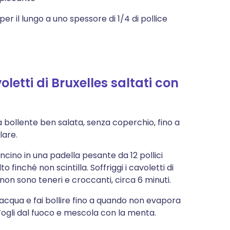
 per il lungo a uno spessore di 1/4 di pollice
etti di Bruxelles saltati con
qua bollente ben salata, senza coperchio, fino a
lare.
oncino in una padella pesante da 12 pollici
o finché non scintilla. Soffriggi i cavoletti di
non sono teneri e croccanti, circa 6 minuti.
i l'acqua e fai bollire fino a quando non evapora
Togli dal fuoco e mescola con la menta.