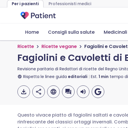
Per i pazienti
Professionisti medici
Home
Consigli sulla salute
Medicinali
Ricette
Ricette vegane
Fagiolini e Cavolet
Fagiolini e Cavoletti di
Revisione paritaria di
Redattori di ricette del Regno Unit
Rispetta le linee guida
editoriali
Est.
1
min
tempo di 
Questo vivace piatto di fagiolini saltati e cavolet
rinfrescante dei classici ortaggi invernali. Com