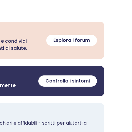
Esplora i forum
 e condividi
i di salute.
Controlla i sintomi
tamente
iari e affidabili - scritti per aiutarti a